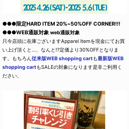
●●●限定HARD ITEM 20%~50%OFF CORNER!!!
●●●WEB通販対象
web通販対象
只今店頭に在庫ございますApparel Itemを現金にてお買
い上げ頂くと...、なんと!?定価より30%OFFとなりま
す。もちろん
従来版WEB shopping cart
も
最新版WEB
shopping cart
もSALEの対象になります是非ご利用く
ださい。