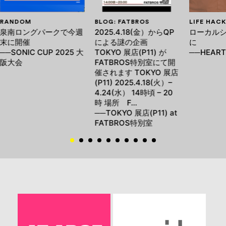
RANDOM
BLOG: FATBROS
LIFE HACK
泉南ロングパークで今週
2025.4.18(金）からQP
ローカル
末に開催
による謎の企画
に
──SONIC CUP 2025 大
TOKYO 展店(P11) が
──HEART 
阪大会
FATBROS特別室にて開
催されます TOKYO 展店
(P11) 2025.4.18(火）–
4.24(水） 14時頃 – 20
時 場所 F…
──TOKYO 展店(P11) at
FATBROS特別室