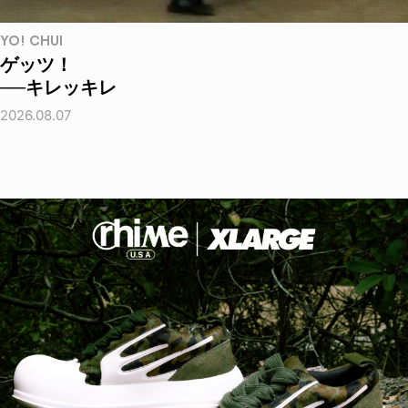
YO! CHUI
ゲッツ！
──キレッキレ
2026.08.07