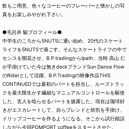
飲もご用意、色々なコーヒーのフレーバーと懐かしの写
真をお楽しみやがれ下さい。
●毛呂井 駿プロフィール●.
中学生のころから5NUTSに通い始め、20代のスケート
ライフを5NUTSで過ごす。そんなスケートライフの中で
センスを開花させ、B.P.tradingからIpath、当時 高山 仁
が手掛けていた今は無きdeckブランドSun Dance Flow
のRiderとして活躍。B.P.Tradingの映像作品THIS
CONTINUEDでは最初のパートを担当し、ルーズトラッ
クを最大限生かす繊細なマニュアルコントロールを駆使
した、玄人を唸らせるパートを披露した。現在は珈琲好
きがエスカレートして、自らブレンドと焙煎を手掛け、
ドリップコーヒーを作るようになる。そこから試行錯誤
しながら今回POMPORT coffeeをスタートさせた。