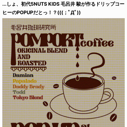
...しょ、初代5NUTS KIDS 毛呂井 駿が作るドリップコー
ヒーのPOPUPだとっ！？(((；ﾟДﾟ))