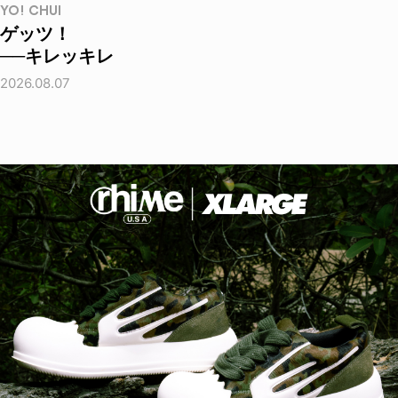
YO! CHUI
ゲッツ！
──キレッキレ
2026.08.07