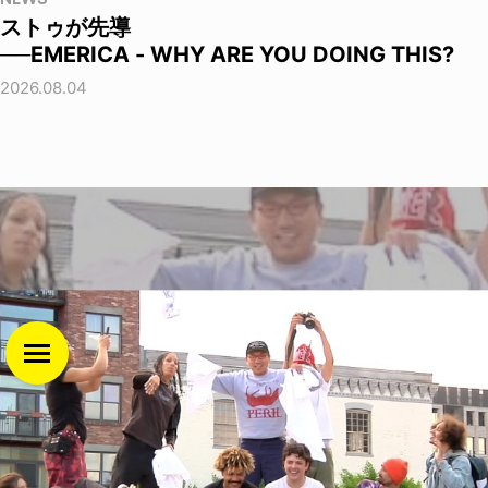
ストゥが先導
──EMERICA - WHY ARE YOU DOING THIS?
2026.08.04