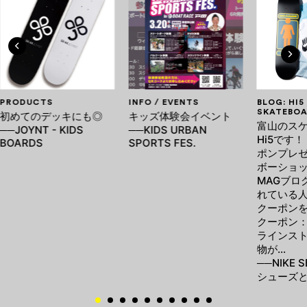
PRODUCTS
INFO / EVENTS
BLOG: HI5
SKATEBOA
初めてのデッキにも◎
キッズ体験会イベント
富山のス
──JOYNT - KIDS
──KIDS URBAN
Hi5です！
BOARDS
SPORTS FES.
ポンプレゼ
ボーショッ
MAGブロ
れている
クーポン
クーポン：v
ラインス
物が…
──NIKE
シューズ