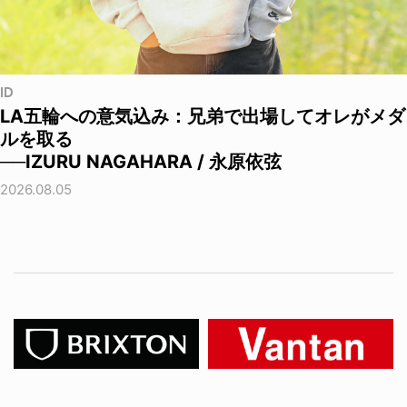
ID
LA五輪への意気込み：兄弟で出場してオレがメダ
ルを取る
──IZURU NAGAHARA / 永原依弦
2026.08.05