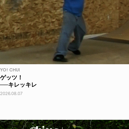
YO! CHUI
ゲッツ！
──キレッキレ
2026.08.07