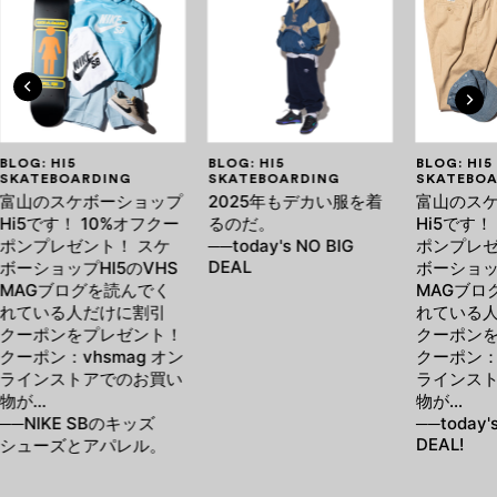
BLOG: HI5
BLOG: HI5
BLOG: HI5
SKATEBOARDING
SKATEBOARDING
SKATEBOA
富山のスケボーショップ
2025年もデカい服を着
富山のス
Hi5です！ 10%オフクー
るのだ。
Hi5です！
ポンプレゼント！ スケ
──today's NO BIG
ポンプレゼ
DEAL
ボーショップHI5のVHS
ボーショッ
MAGブログを読んでく
MAGブロ
れている人だけに割引
れている
クーポンをプレゼント！
クーポン
クーポン：vhsmag オン
クーポン：v
ラインストアでのお買い
ラインス
物が…
物が…
──NIKE SBのキッズ
──today'
DEAL!
シューズとアパレル。