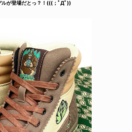
OTモデルが登場だとっ？！(((；ﾟДﾟ))