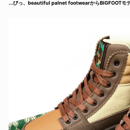
...びっ、beautiful palnet footwearからBIGFO