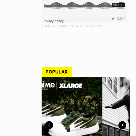
VHSMAG
·
VHSMIX vol.31 by YUNGJINNN
POPULAR