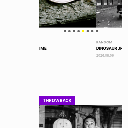
RANDOM
VO
DINOSAUR JR.
AK
2026.08.06
202
THROWBACK