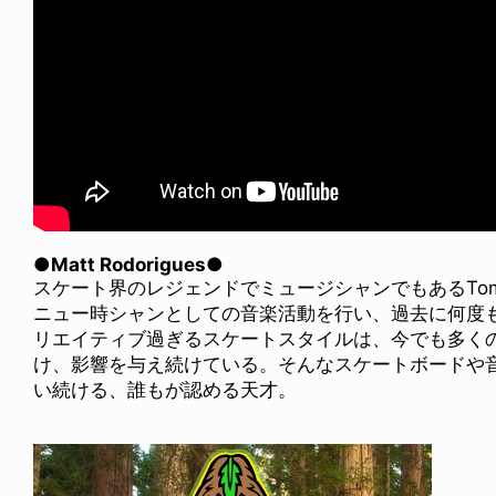
●Matt Rodorigues●
スケート界のレジェンドでミュージシャンでもあるTommy GU
ニュー時シャンとしての音楽活動を行い、過去に何度
リエイティブ過ぎるスケートスタイルは、今でも多く
け、影響を与え続けている。そんなスケートボードや
い続ける、誰もが認める天才。