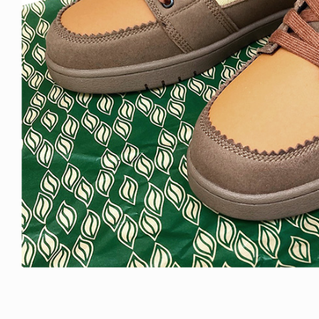
ICE OF FREEDOM
VOICE OF FREEDOM
IRA OZAWA / 尾澤 彰
TONY ALVA (ENGLISH)
2026.08.07
1.09.02