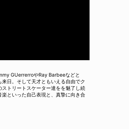
errerroやRay Barbeeなどと
も来日。そして天才ともいえる自由でク
のストリートスケーター達をを魅了し続
音楽といった自己表現と、真摯に向き合