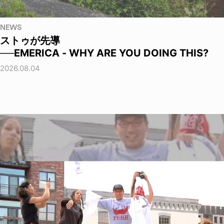
NEWS
ストゥが先導
──EMERICA - WHY ARE YOU DOING THIS?
2026.08.04