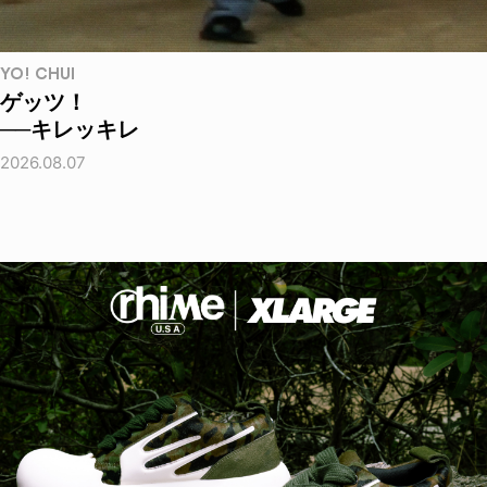
YO! CHUI
ゲッツ！
──キレッキレ
2026.08.07