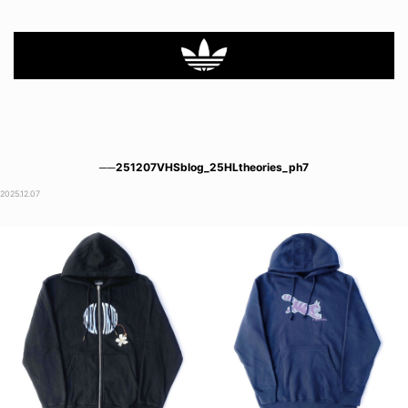
──251207VHSblog_25HLtheories_ph7
2025.12.07