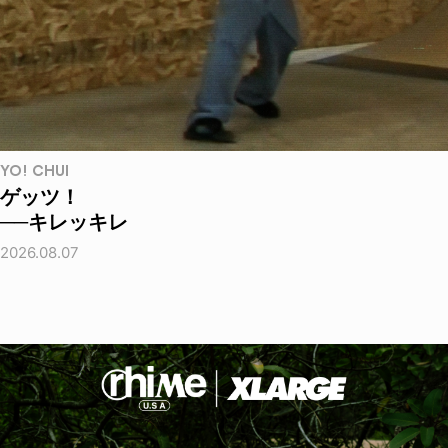
YO! CHUI
ゲッツ！
──キレッキレ
2026.08.07