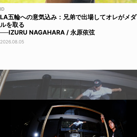
ID
LA五輪への意気込み：兄弟で出場してオレがメダ
ルを取る
──IZURU NAGAHARA / 永原依弦
2026.08.05