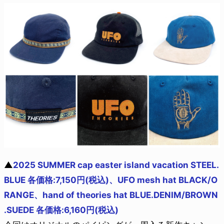
▲
2025 SUMMER cap easter island vacation STEEL.
BLUE 各価格:7,150円(税込)、UFO mesh hat BLACK/O
RANGE、hand of theories hat BLUE.DENIM/BROWN
.SUEDE 各価格:6,160円(税込)