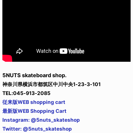
5NUTS skateboard shop.
神奈川県横浜市都筑区中川中央1-23-3-101
TEL:045-913-2085
従来版WEB shopping cart
最新版WEB Shopping Cart
Instagram: @5nuts_skateshop
Twitter: @5nuts_skateshop