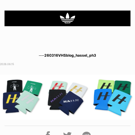
──260316VHSblog_hassel_ph3
2026.06.15