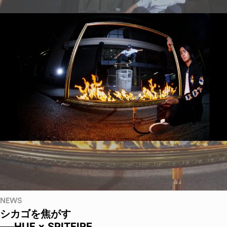
NEWS
シカゴを焦がす
──HUF × SPITFIRE