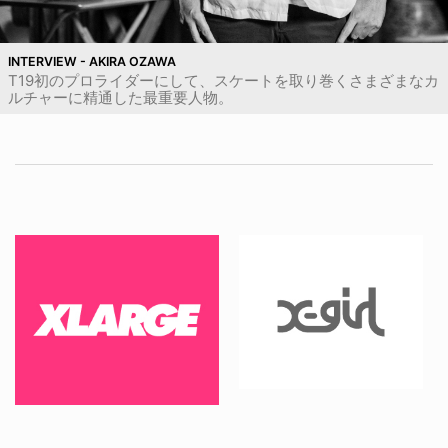
INTERVIEW - AKIRA OZAWA
T19初のプロライダーにして、スケートを取り巻くさまざまなカ
ルチャーに精通した最重要人物。