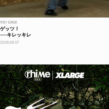
YO! CHUI
ゲッツ！
──キレッキレ
2026.08.07