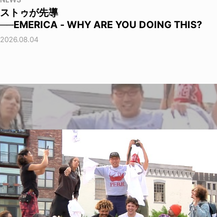
NEWS
ストゥが先導
──EMERICA - WHY ARE YOU DOING THIS?
2026.08.04