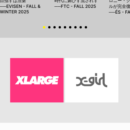
目指すは涅槃
時代に媚びず流されず
ロニー・
──EVISEN - FALL &
──FTC - FALL 2025
ルが完全
WINTER 2025
──ÉS - F