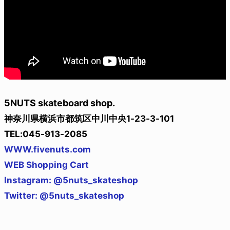
5NUTS skateboard shop.
神奈川県横浜市都筑区中川中央1-23-3-101
TEL:045-913-2085
WWW.fivenuts.com
WEB Shopping Cart
Instagram: @5nuts_skateshop
Twitter: @5nuts_skateshop