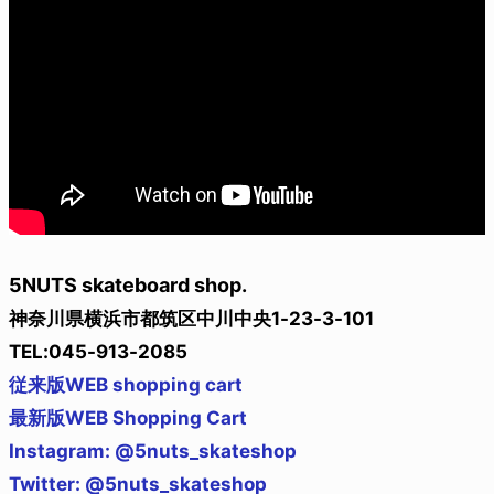
5NUTS skateboard shop.
神奈川県横浜市都筑区中川中央1-23-3-101
TEL:045-913-2085
従来版WEB shopping cart
最新版WEB Shopping Cart
Instagram: @5nuts_skateshop
Twitter: @5nuts_skateshop