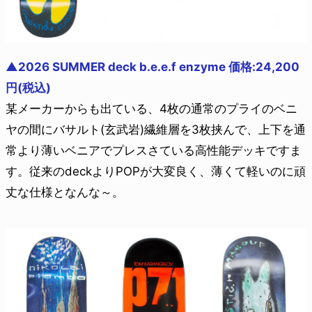
▲2026 SUMMER deck b.e.e.f enzyme 価格:24,200
円(税込)
某メーカーからも出ている、4枚の通常のプライのベニ
ヤの間にバサルト(玄武岩)繊維層を3枚挟んで、上下を通
常より薄いベニアでプレスさている高性能デッキですま
す。従来のdeckよりPOPが大変良く、薄くて軽いのに頑
丈な仕様となんな～。