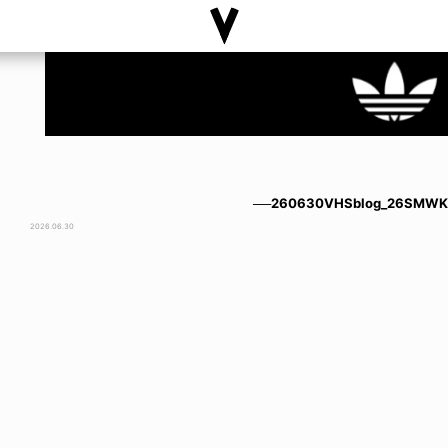
──260630VHSblog_26SMWK
2026.06.30