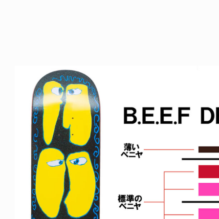
NDOM
NEWS
NOSAUR JR.
TOBY RYAN - PRO FOR RE
6.08.06
2026.08.08