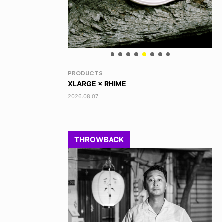
VOICE OF FREEDOM
RA
AKIRA OZAWA / 尾澤 彰
DI
202
2021.09.02
THROWBACK