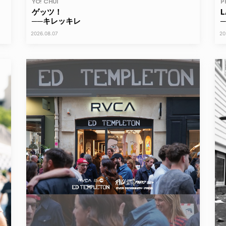
YO! CHUI
P
ゲッツ！
──キレッキレ
─
2026.08.07
20