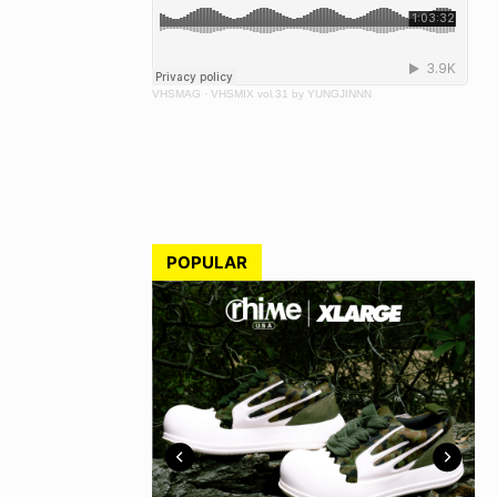
VHSMAG
·
VHSMIX vol.31 by YUNGJINNN
POPULAR