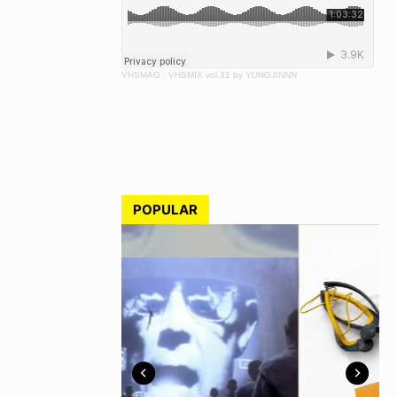
VHSMAG
·
VHSMIX vol.31 by YUNGJINNN
POPULAR