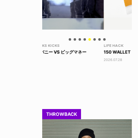
LIFE HACK
LI
 ビッグマネー
150 WALLET
LI
2026.07.28
202
THROWBACK