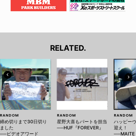
RELATED.
RANDOM
RANDOM
RANDOM
締め切りまで30日切り
星野大喜もパートを担当
ハッピー
ました
──HUF『FOREVER』
迎え！
──ビデオアワード
──MAITE 