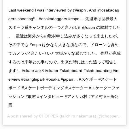
Last weekend I was interviewed by @espn . And @osakadag
gers shooting!! . #osakadaggers #espn . . 先週末は世界最大
スポーツ系チャンネルの一つと言われる @espn の取材でした
。 . 最近は海外からの取材申し込みが多くなって来ましたが、
その中でも #espn はかなり大きな所なので、ドローンも含め
てカメラが4台たいせいと大掛かりな感じでした。 作品が完成
するのは来年との事なので、出来た時にはまた追って報告し
ます‼︎ . #skate #sk8 #skater #skateboard #skateboarding #int
erview #trianglepark #osaka #japan . . #スケボー #スケート
ボード #スケートボーディング #スケーター #スケーターファ
ッション #取材 #インタビュー #アメリカ村 #アメ村 #三角公
園
A post shared by
CHOPPER (taiichiro nakamura)
(@chopperosakajpn) on