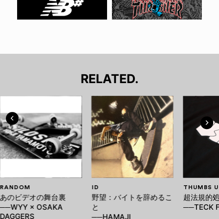
RELATED.
RANDOM
ID
THUMBS U
あのビデオの舞台裏
野望：バイトを辞めるこ
超法規的
──WYY × OSAKA
と
──TECK 
DAGGERS
──HAMAJI