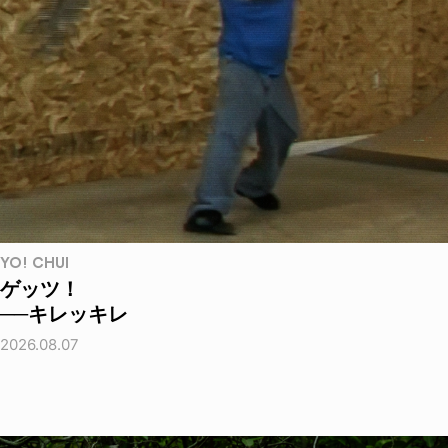
YO! CHUI
ゲッツ！
──キレッキレ
2026.08.07