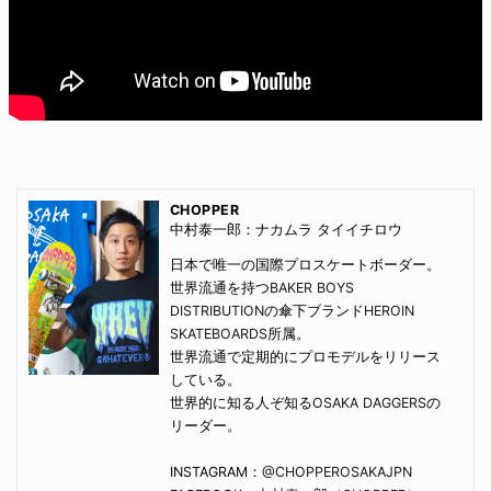
CHOPPER
中村泰一郎：ナカムラ タイイチロウ
日本で唯一の国際プロスケートボーダー。
世界流通を持つ
BAKER BOYS
DISTRIBUTION
の傘下ブランド
HEROIN
SKATEBOARDS
所属。
世界流通で定期的にプロモデルをリリース
している。
世界的に知る人ぞ知る
OSAKA DAGGERS
の
リーダー。
INSTAGRAM：
@CHOPPEROSAKAJPN