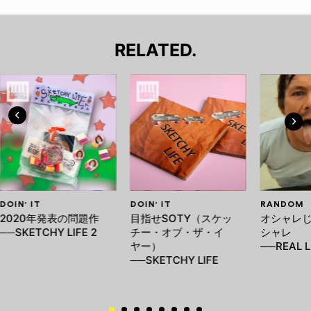
RELATED.
DOIN' IT
DOIN' IT
RANDOM
2020年発表の問題作
目指せSOTY（スケッ
オシャレ
──SKETCHY LIFE 2
チー・オブ・ザ・イ
シャレ
ヤー）
──REAL L
──SKETCHY LIFE