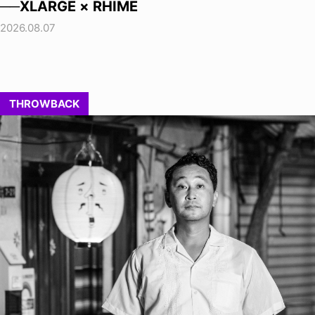
──XLARGE × RHIME
2026.08.07
THROWBACK