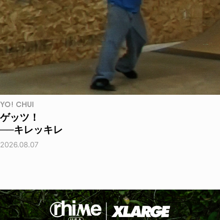
YO! CHUI
ゲッツ！
──キレッキレ
2026.08.07