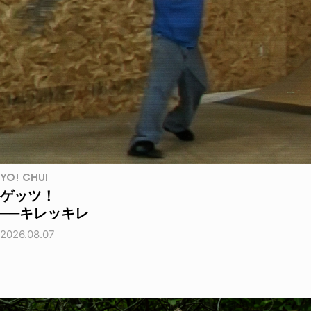
YO! CHUI
ゲッツ！
──キレッキレ
2026.08.07