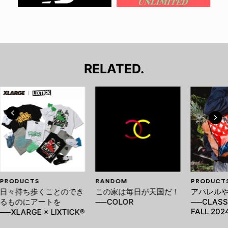
RELATED.
PRODUCTS
RANDOM
PRODUCT
日々持ち歩くことのでき
この家は毎日が天国だ！
アパレル
るものにアートを
──COLOR
──CLASSI
FALL 202
──XLARGE × LIXTICK®