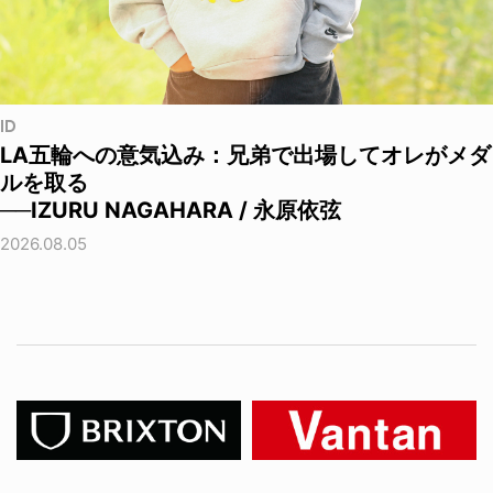
ID
LA五輪への意気込み：兄弟で出場してオレがメダ
ルを取る
──IZURU NAGAHARA / 永原依弦
2026.08.05