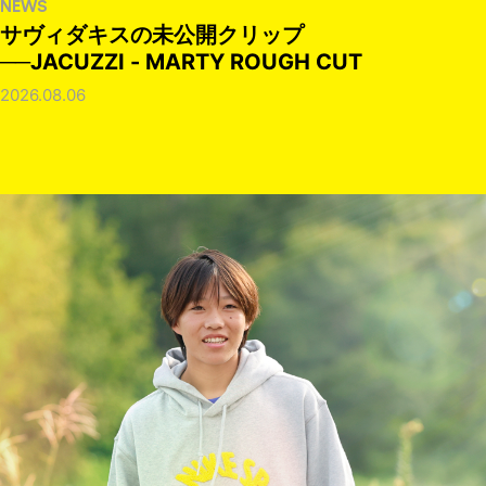
NEWS
サヴィダキスの未公開クリップ
──JACUZZI - MARTY ROUGH CUT
2026.08.06