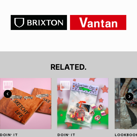
RELATED.
DOIN' IT
DOIN' IT
LOOKBOO