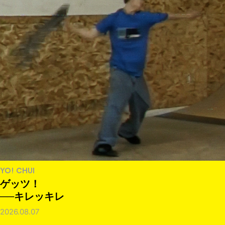
YO! CHUI
ゲッツ！
──キレッキレ
2026.08.07