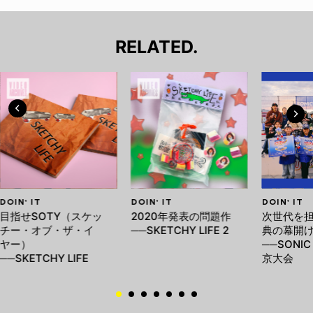
RELATED.
DOIN' IT
DOIN' IT
DOIN' IT
目指せSOTY（スケッ
2020年発表の問題作
次世代を
チー・オブ・ザ・イ
──SKETCHY LIFE 2
典の幕開
ヤー）
──SONIC
──SKETCHY LIFE
京大会