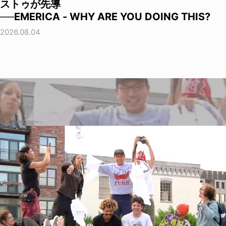
ストゥが先導
──EMERICA - WHY ARE YOU DOING THIS?
2026.08.04