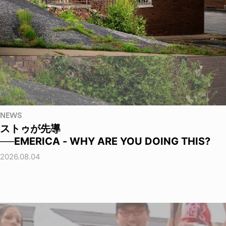
NEWS
ストゥが先導
──EMERICA - WHY ARE YOU DOING THIS?
2026.08.04