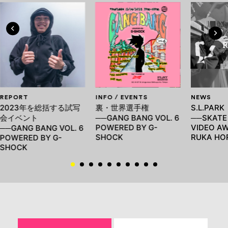
REPORT
INFO / EVENTS
NEWS
2023年を総括する試写
裏・世界選手権
S.L.PAR
会イベント
──GANG BANG VOL. 6
──SKATE
POWERED BY G-
VIDEO AW
──GANG BANG VOL. 6
SHOCK
RUKA HO
POWERED BY G-
SHOCK