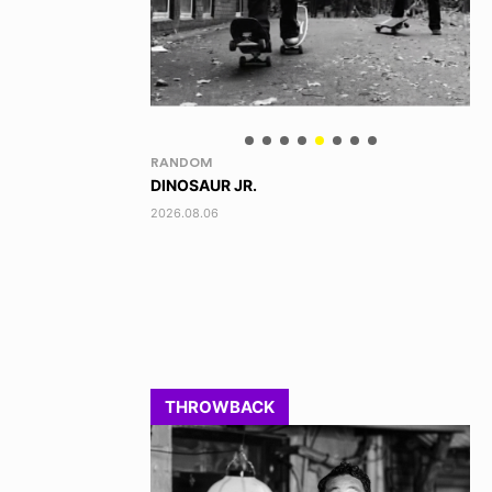
IPPON!
VO
SATORU TAKAHASHI / 高橋 悟
G
ズ
2022.08.11
202
THROWBACK