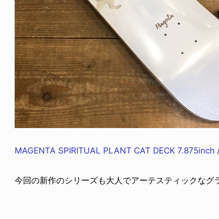
MAGENTA SPIRITUAL PLANT CAT DECK 7.875inch /
今回の新作のシリーズも大人でアーテスティックなグ