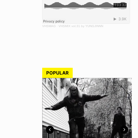
VHSMAG
·
VHSMIX vol.31 by YUNGJINNN
POPULAR