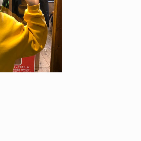
BLOG: HIROYUKI MATSUO
NEWS
昨日から入院生活
ED TE
2026.08
2011.05.17