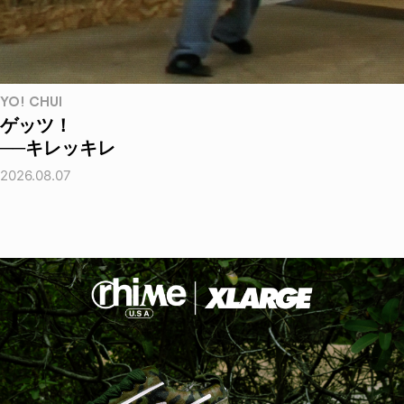
YO! CHUI
ゲッツ！
──キレッキレ
2026.08.07