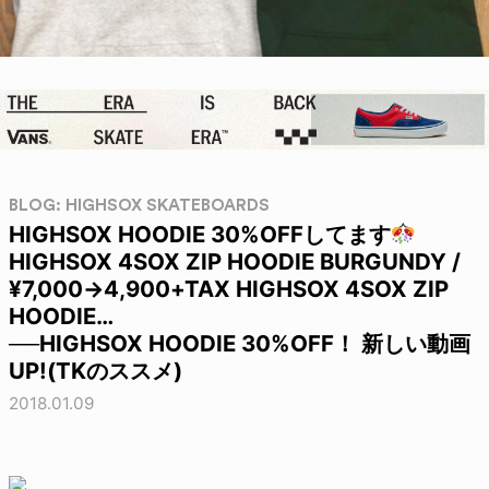
BLOG: HIGHSOX SKATEBOARDS
HIGHSOX HOODIE 30%OFFしてます
HIGHSOX 4SOX ZIP HOODIE BURGUNDY /
¥7,000→4,900+TAX HIGHSOX 4SOX ZIP
HOODIE…
──HIGHSOX HOODIE 30%OFF！ 新しい動画
UP!(TKのススメ)
2018.01.09