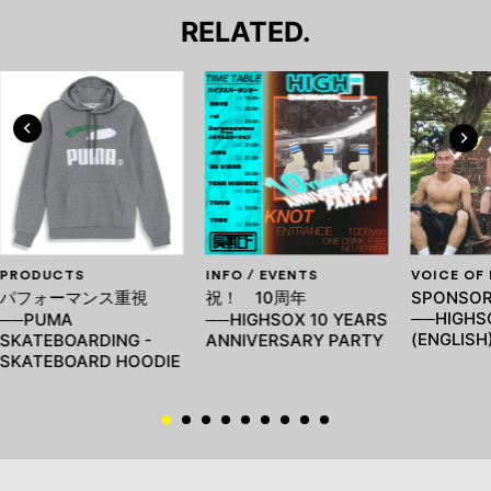
RELATED.
PRODUCTS
INFO / EVENTS
VOICE OF
パフォーマンス重視
祝！ 10周年
SPONSOR
──HIGHS
──PUMA
──HIGHSOX 10 YEARS
(ENGLISH
SKATEBOARDING -
ANNIVERSARY PARTY
SKATEBOARD HOODIE