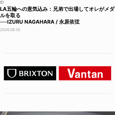
ID
LA五輪への意気込み：兄弟で出場してオレがメダ
ルを取る
──IZURU NAGAHARA / 永原依弦
2026.08.05