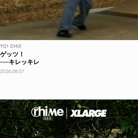
YO! CHUI
ゲッツ！
──キレッキレ
2026.08.07