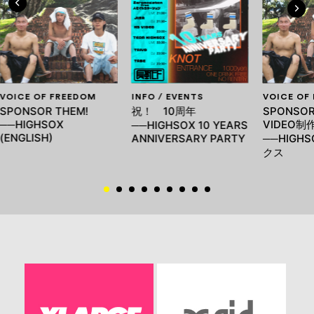
VOICE OF FREEDOM
INFO / EVENTS
VOICE OF
SPONSOR THEM!
祝！ 10周年
SPONSOR
──HIGHSOX
VIDEO制
──HIGHSOX 10 YEARS
(ENGLISH)
ANNIVERSARY PARTY
──HIGHS
クス