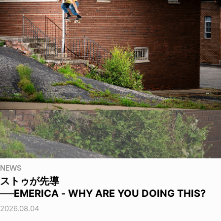
NEWS
ストゥが先導
──EMERICA - WHY ARE YOU DOING THIS?
2026.08.04