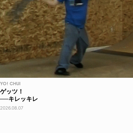
YO! CHUI
ゲッツ！
──キレッキレ
2026.08.07