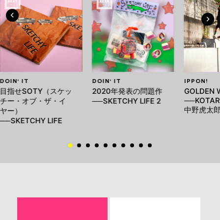
DOIN' IT
DOIN' IT
IPPON!
目指せSOTY（スケッ
2020年発表の問題作
GOLDEN 
──KOTAR
チー・オブ・ザ・イ
──SKETCHY LIFE 2
中野虎太
ヤー）
──SKETCHY LIFE