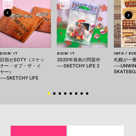
DOIN' IT
DOIN' IT
INFO / EV
目指せSOTY（スケッ
2020年発表の問題作
札幌が一
チー・オブ・ザ・イ
──SKETCHY LIFE 2
──UNWI
SKATEBO
ヤー）
──SKETCHY LIFE