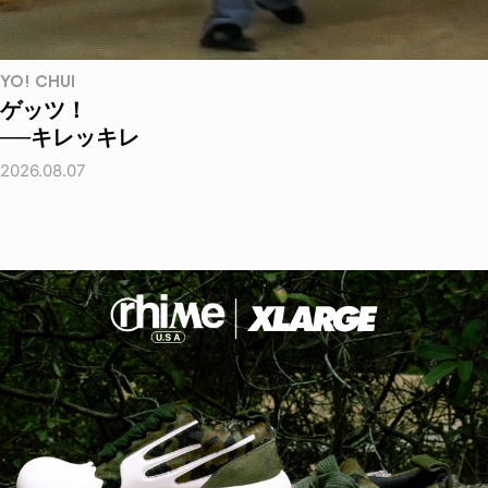
YO! CHUI
ゲッツ！
──キレッキレ
2026.08.07