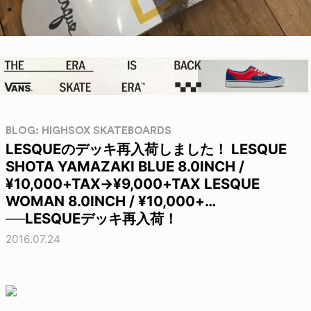
BLOG: HIGHSOX SKATEBOARDS
LESQUEのデッキ再入荷しました！ LESQUE
SHOTA YAMAZAKI BLUE 8.0INCH /
¥10,000+TAX→¥9,000+TAX LESQUE
WOMAN 8.0INCH / ¥10,000+…
──LESQUEデッキ再入荷！
2016.07.24