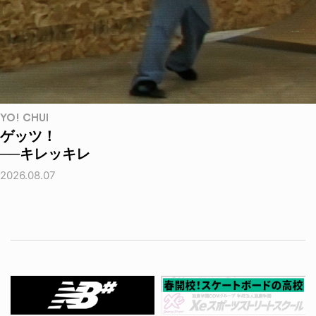
YO! CHUI
ゲッツ！
──キレッキレ
2026.08.07