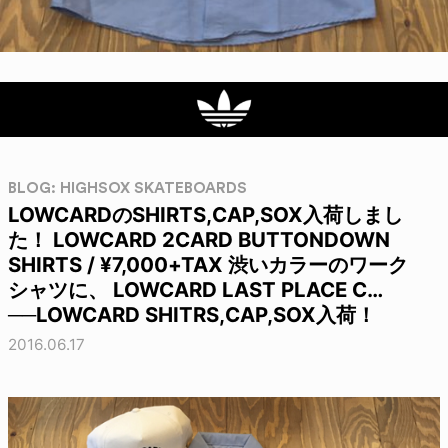
BLOG: HIGHSOX SKATEBOARDS
LOWCARDのSHIRTS,CAP,SOX入荷しまし
た！ LOWCARD 2CARD BUTTONDOWN
SHIRTS / ¥7,000+TAX 渋いカラーのワーク
シャツに、 LOWCARD LAST PLACE C…
──LOWCARD SHITRS,CAP,SOX入荷！
2016.06.17