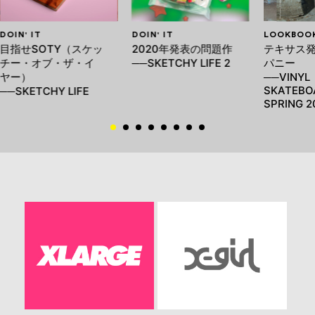
DOIN' IT
DOIN' IT
LOOKBOO
目指せSOTY（スケッ
2020年発表の問題作
テキサス発
チー・オブ・ザ・イ
──SKETCHY LIFE 2
パニー
ヤー）
──VINYL
SKATEBO
──SKETCHY LIFE
SPRING 2