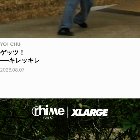
YO! CHUI
ゲッツ！
──キレッキレ
2026.08.07