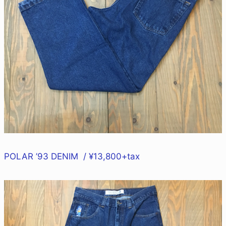
POLAR ’93 DENIM / ¥13,800+tax