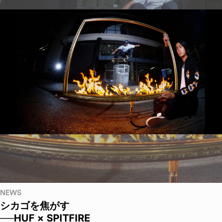
NEWS
シカゴを焦がす
──HUF × SPITFIRE