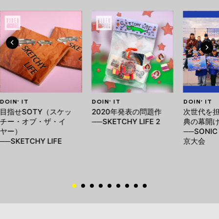
DOIN' IT
DOIN' IT
DOIN' IT
目指せSOTY（スケッ
2020年発表の問題作
次世代を
チー・オブ・ザ・イ
──SKETCHY LIFE 2
典の幕開
ヤー）
──SONIC
──SKETCHY LIFE
京大会