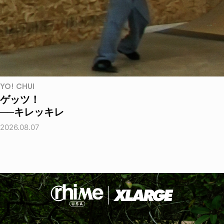
YO! CHUI
ゲッツ！
──キレッキレ
2026.08.07