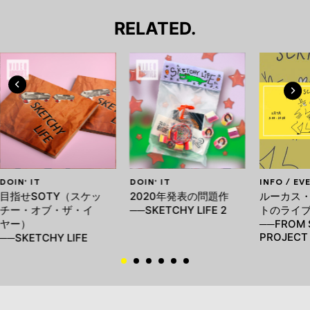
RELATED.
DOIN' IT
DOIN' IT
INFO / EV
目指せSOTY（スケッ
2020年発表の問題作
ルーカス
チー・オブ・ザ・イ
──SKETCHY LIFE 2
トのライ
ヤー）
──FROM 
PROJECT
──SKETCHY LIFE