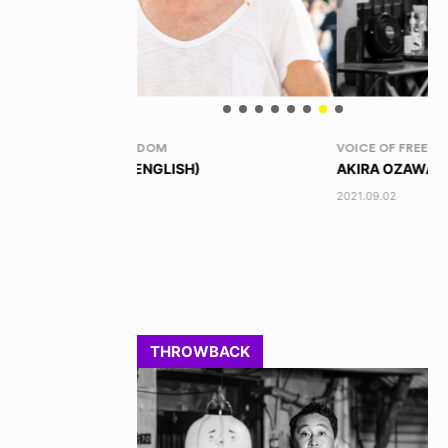
VOICE OF FREEDOM
ID
)
AKIRA OZAWA / 尾澤 彰
IZ
2021.09.02
202
THROWBACK