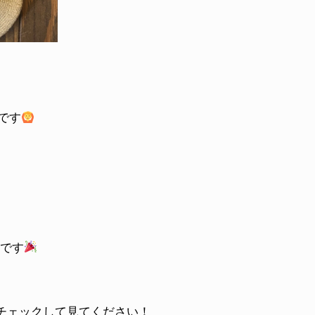
繍です
ルです
Pもチェックして見てください！