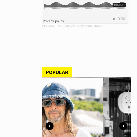
VHSMAG
·
VHSMIX vol.31 by YUNGJINNN
POPULAR