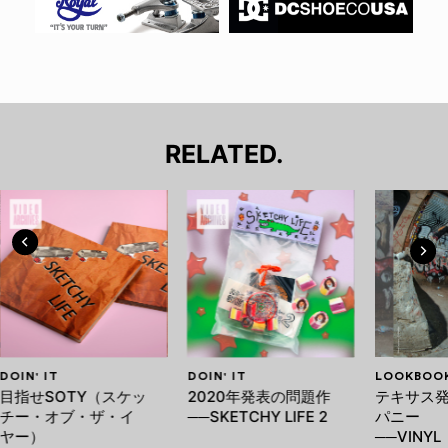
RELATED.
DOIN' IT
DOIN' IT
LOOKBOO
目指せSOTY（スケッ
2020年発表の問題作
テキサス発
チー・オブ・ザ・イ
──SKETCHY LIFE 2
パニー
ヤー）
──VINYL