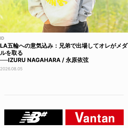
ID
LA五輪への意気込み：兄弟で出場してオレがメダ
ルを取る
──IZURU NAGAHARA / 永原依弦
2026.08.05