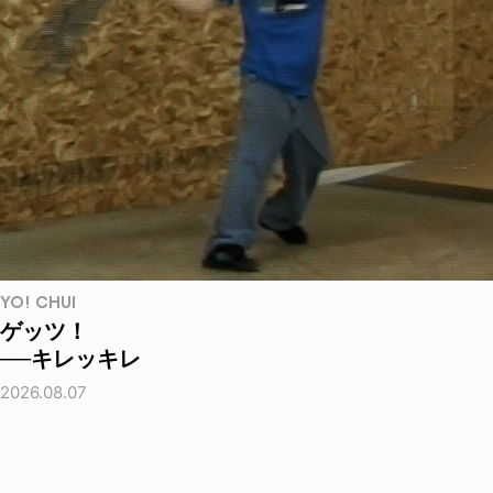
YO! CHUI
ゲッツ！
──キレッキレ
2026.08.07