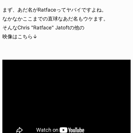
まず、あだ名がRatfaceってヤバイですよね。
なかなかここまでの直球なあだ名もウケます。
そんなChris "Ratface" Jatoftの他の
映像はこちら↓