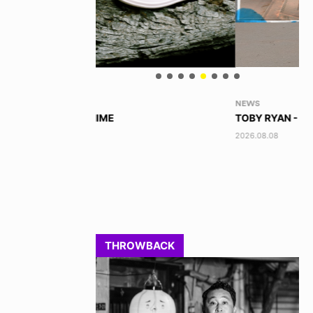
NEWS
VO
TOBY RYAN - PRO FOR REAL
AK
2026.08.08
202
THROWBACK