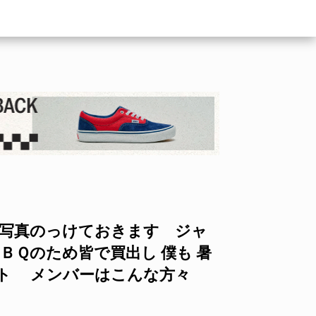
 写真のっけておきます ジャ
ＢＱのため皆で買出し 僕も 暑
ート メンバーはこんな方々