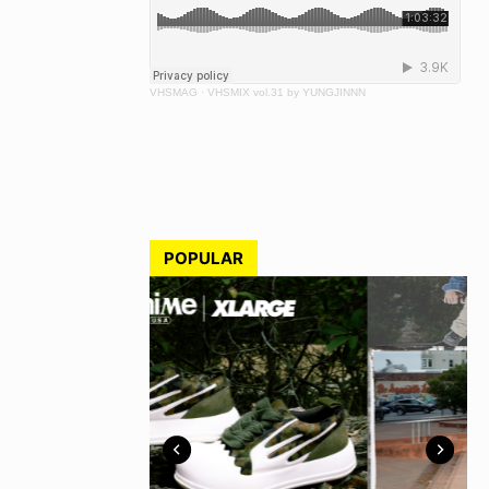
VHSMAG
·
VHSMIX vol.31 by YUNGJINNN
POPULAR