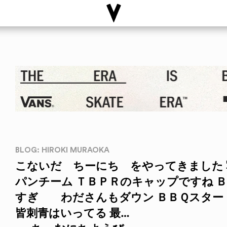
BLOG: HIROKI MURAOKA
こないだ ちーにち をやってきました
パンチーム ＴＢＰＲのキャップですね Ｂ
すぎ わださんもダウン ＢＢＱスタ
皆刺青はいってる 最…