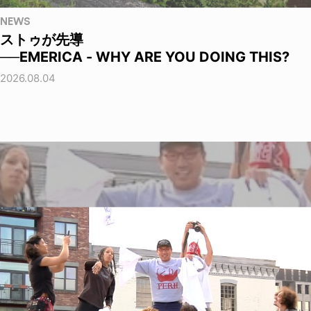
NEWS
ストゥが先導
──EMERICA - WHY ARE YOU DOING THIS?
2026.08.04