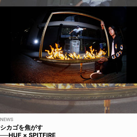
NEWS
シカゴを焦がす
──HUF × SPITFIRE