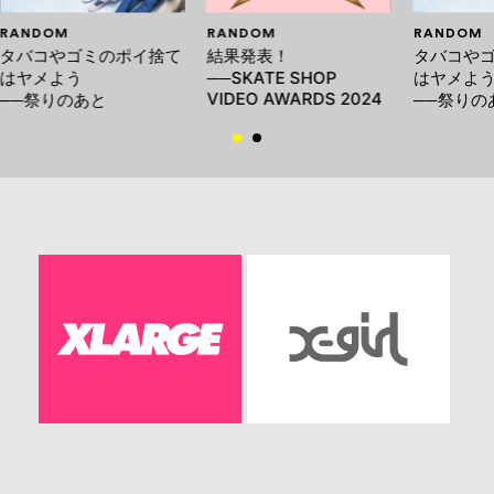
RANDOM
RANDOM
RANDOM
タバコやゴミのポイ捨て
結果発表！
タバコや
はヤメよう
──SKATE SHOP
はヤメよ
VIDEO AWARDS 2024
──祭りのあと
──祭りの