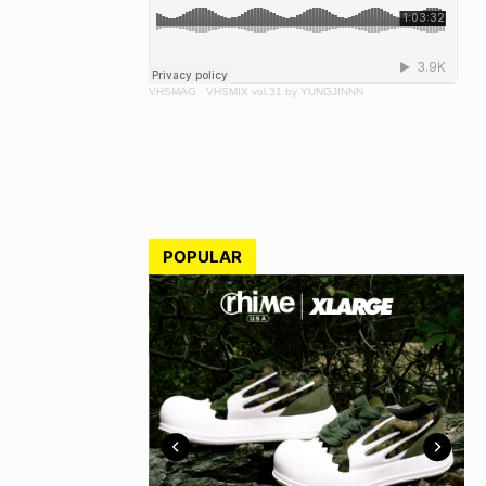
VHSMAG
·
VHSMIX vol.31 by YUNGJINNN
POPULAR