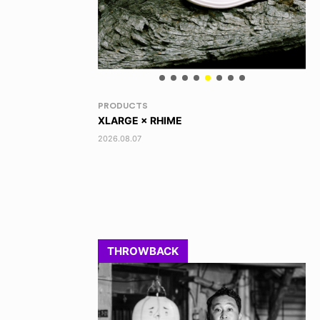
RANDOM
VO
DINOSAUR JR.
AK
2026.08.06
202
THROWBACK