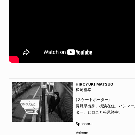
HIROYUKI MATSUO
松尾裕幸
(スケートボーダー)
長野県出身、横浜在住。ハンマー
ター、ヒロこと松尾裕幸。
Sponsors
Volcom