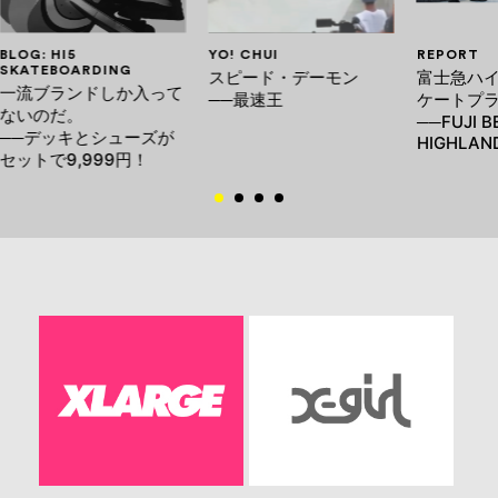
BLOG: HI5
YO! CHUI
REPORT
SKATEBOARDING
スピード・デーモン
富士急ハ
一流ブランドしか入って
──最速王
ケートプ
ないのだ。
──FUJI B
──デッキとシューズが
HIGHLAN
セットで9,999円！