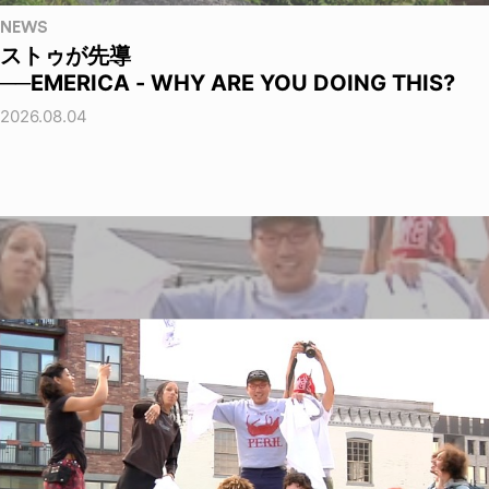
NEWS
ストゥが先導
──EMERICA - WHY ARE YOU DOING THIS?
2026.08.04