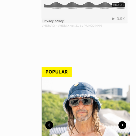
VHSMAG
·
VHSMIX vol.31 by YUNGJINNN
POPULAR