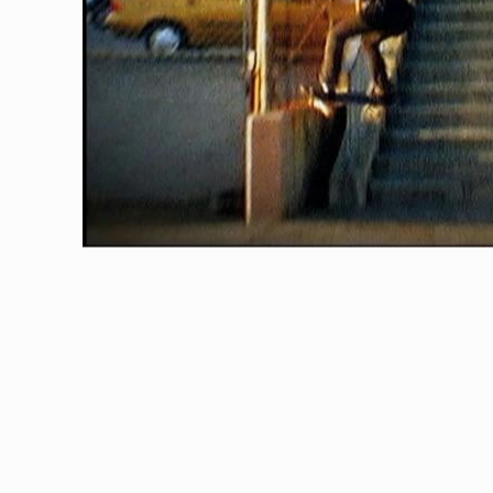
ODUCTS
PRODUCTS
ARGE × RHIME
XLARGE × NEW ERA
6.08.07
2025.06.14