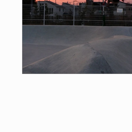
ICE OF FREEDOM
VOICE OF FREEDOM
NY ALVA (ENGLISH)
AKIRA OZAWA / 尾澤 彰
6.08.07
2021.09.02