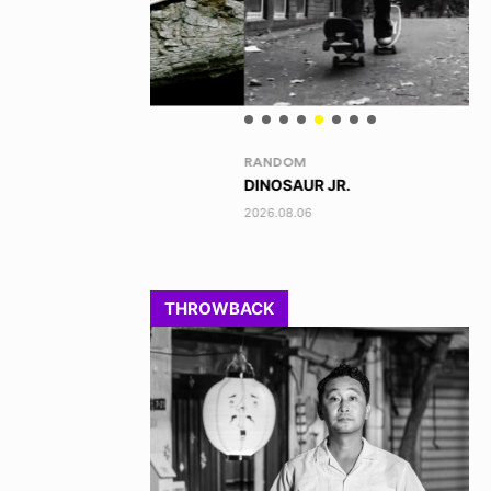
RANDOM
VO
DINOSAUR JR.
TO
2026.08.06
202
THROWBACK