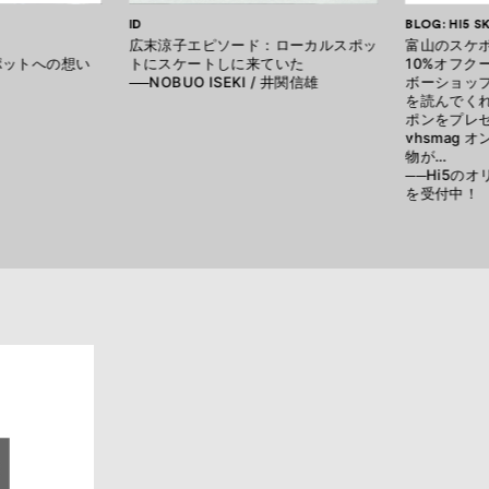
ID
BLOG: HI5 
広末涼子エピソード：ローカルスポッ
富山のスケボ
ポットへの想い
トにスケートしに来ていた
10%オフク
──NOBUO ISEKI / 井関信雄
ボーショップ
を読んでく
ポンをプレゼ
vhsmag
物が…
──Hi5の
を受付中！