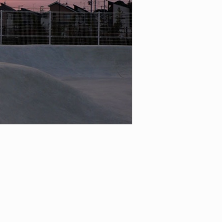
ID
VOICE
IZURU NAGAHARA / 永原依弦
TONY
2026.08.05
2026.08