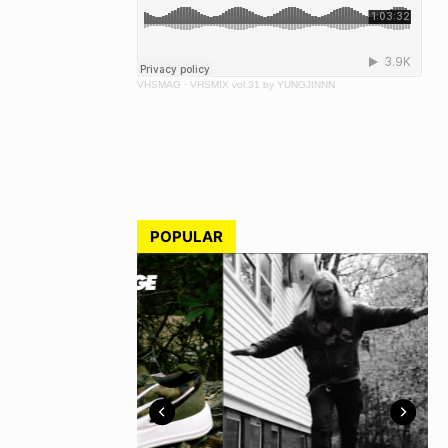
VHSMAG
·
VHSMIX vol.31 by YUNGJINNN
POPULAR