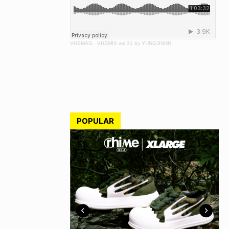
VHSMAG
·
VHSMIX vol.31 by YUNGJINNN
POPULAR