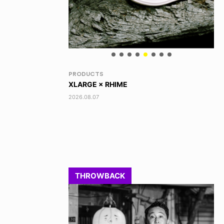
RANDOM
VO
DINOSAUR JR.
AK
2026.08.06
202
THROWBACK