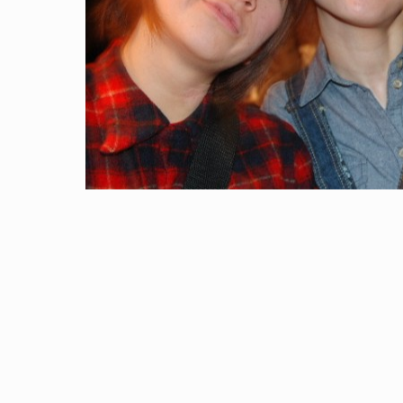
ICE OF FREEDOM
VOICE OF FREEDOM
IRA OZAWA / 尾澤 彰
TONY ALVA (ENGLISH)
2026.08.07
1.09.02