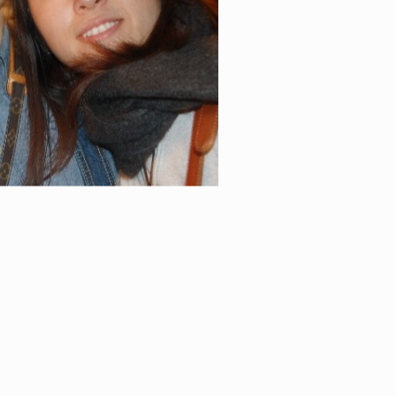
ID
VOICE
IZURU NAGAHARA / 永原依弦
TONY
2026.08.05
2026.08