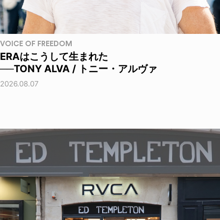
VOICE OF FREEDOM
ERAはこうして生まれた
──TONY ALVA / トニー・アルヴァ
2026.08.07