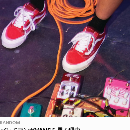
RANDOM