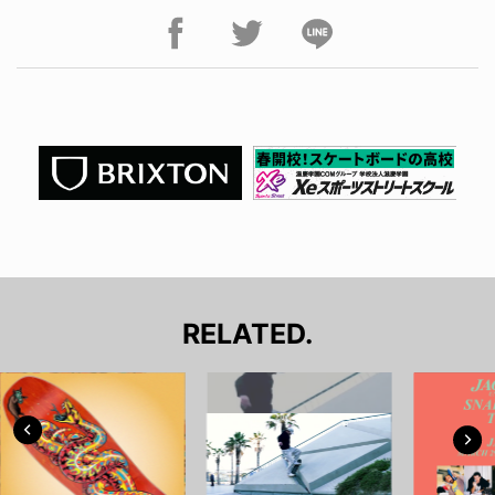
RELATED.