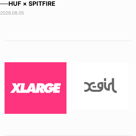
──HUF × SPITFIRE
2026.08.05