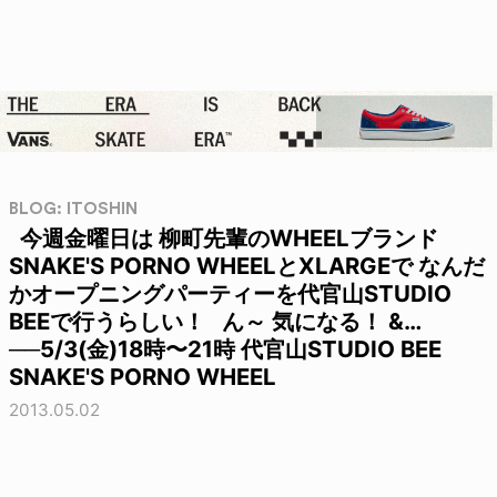
BLOG: ITOSHIN
今週金曜日は 柳町先輩のWHEELブランド
SNAKE'S PORNO WHEELとXLARGEで なんだ
かオープニングパーティーを代官山STUDIO
BEEで行うらしい！ ん～ 気になる！ &…
──5/3(金)18時〜21時 代官山STUDIO BEE
SNAKE'S PORNO WHEEL
2013.05.02