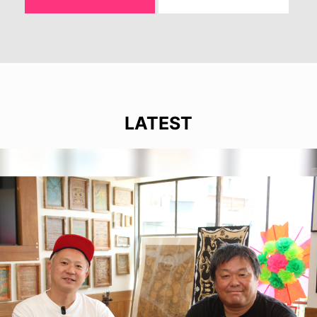
LATEST