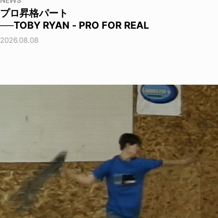
NEWS
プロ昇格パート
──TOBY RYAN - PRO FOR REAL
2026.08.08