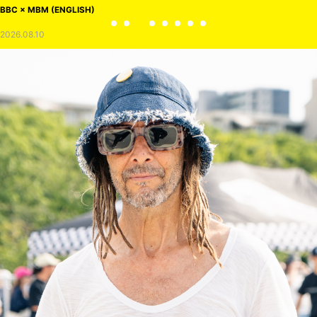
BBC × MBM (ENGLISH)
2026.08.10