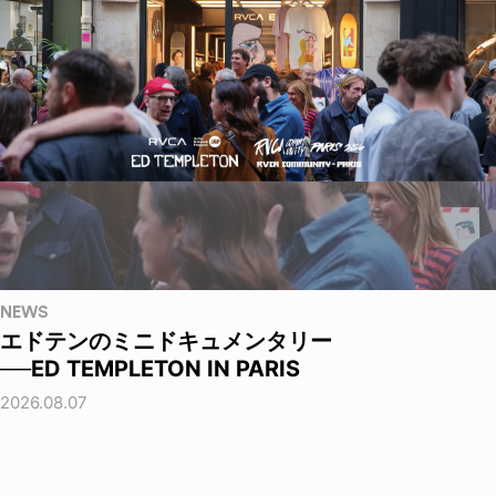
NEWS
エドテンのミニドキュメンタリー
──ED TEMPLETON IN PARIS
2026.08.07