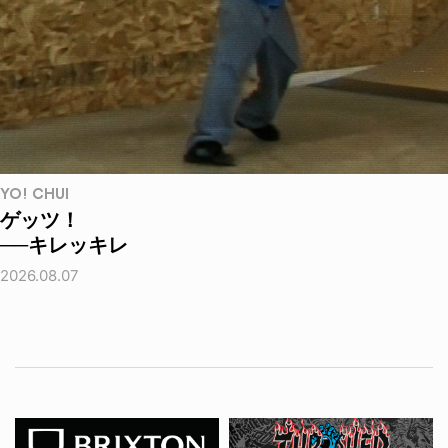
YO! CHUI
ゲッツ！
──キレッキレ
2026.08.07