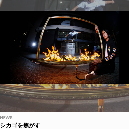
NEWS
シカゴを焦がす