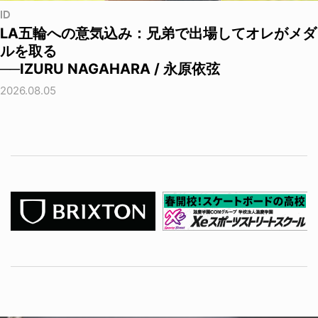
ID
LA五輪への意気込み：兄弟で出場してオレがメダ
ルを取る
──IZURU NAGAHARA / 永原依弦
2026.08.05