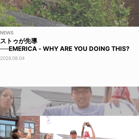
NEWS
ストゥが先導
──EMERICA - WHY ARE YOU DOING THIS?
2026.08.04