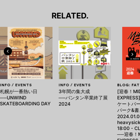
RELATED.
INFO / EVENTS
INFO / EVENTS
BLOG: FA
札幌が一番熱い日
3年間の集大成
[迎春！MID
──UNWIND
──バンタン卒業終了展
EXPRES
SKATEBOARDING DAY
2024
ケートパー
パーク&書
2024.01.0
heavysic
18:00 - C
──迎春！M