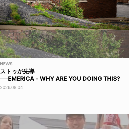
NEWS
ストゥが先導
──EMERICA - WHY ARE YOU DOING THIS?
2026.08.04