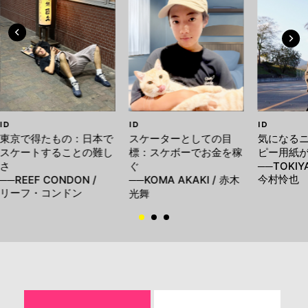
ID
ID
ID
東京で得たもの：日本で
スケーターとしての目
気になる
スケートすることの難し
標：スケボーでお金を稼
ピー用紙が
さ
ぐ
──TOKIYA
今村怜也
──REEF CONDON /
──KOMA AKAKI / 赤木
リーフ・コンドン
光舞