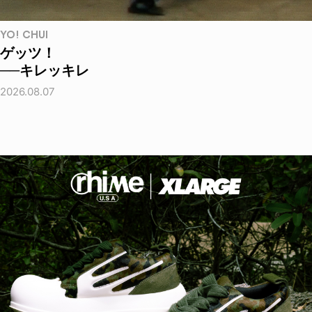
YO! CHUI
ゲッツ！
──キレッキレ
2026.08.07