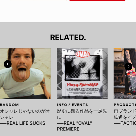
RELATED.
RANDOM
INFO / EVENTS
PRODUCT
オシャレじゃないのがオ
歴史に残る作品を一足先
両ブラン
シャレ
に
鉄道をイ
──REAL LIFE SUCKS
──REAL "OVAL"
──TACTIC
PREMIERE