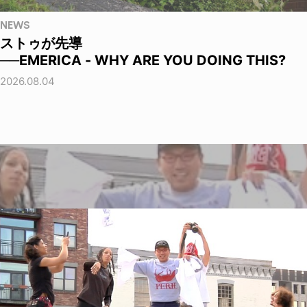
NEWS
ストゥが先導
──EMERICA - WHY ARE YOU DOING THIS?
2026.08.04