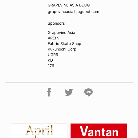
GRAPEVINE ASIA BLOG
grapevineasia.blogspot.com
Sponsors
Grapevine Asia
AREth
Fabric Skate Shop
Kukunochi Corp
UGRR
KD
176