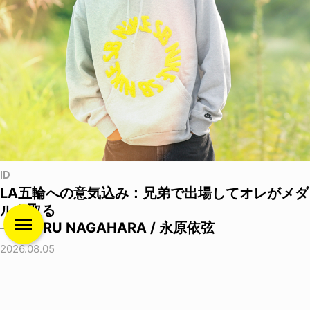
ID
LA五輪への意気込み：兄弟で出場してオレがメダ
ルを取る
──IZURU NAGAHARA / 永原依弦
2026.08.05