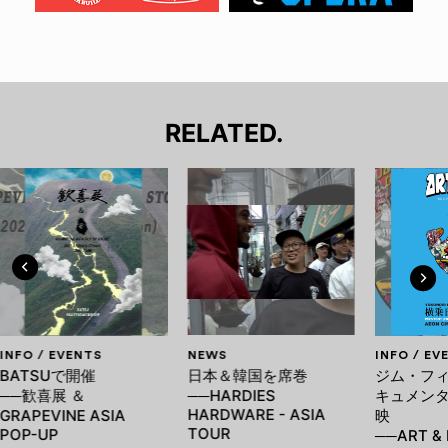
RELATED.
INFO / EVENTS
NEWS
INFO / EV
BATSUで開催
日本＆韓国を席巻
ジム・フ
──歓喜展 ＆
──HARDIES
キュメンタ
HARDWARE - ASIA
GRAPEVINE ASIA
映
TOUR
POP-UP
──ART & L