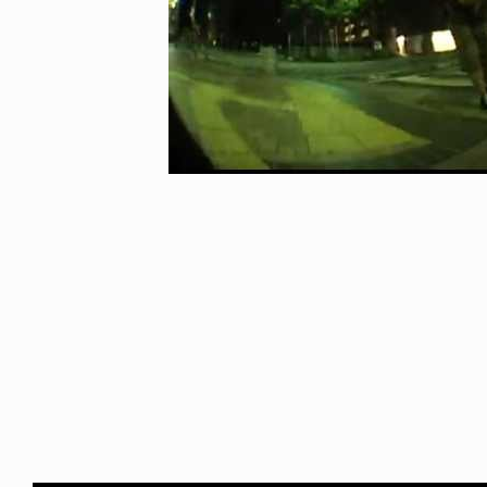
NDOM
NEWS
NOSAUR JR.
TOBY RYAN - PRO FOR RE
6.08.06
2026.08.08