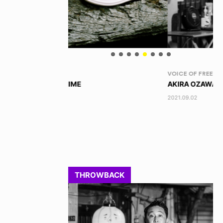
VOICE OF FREEDOM
RA
AKIRA OZAWA / 尾澤 彰
DI
202
2021.09.02
THROWBACK