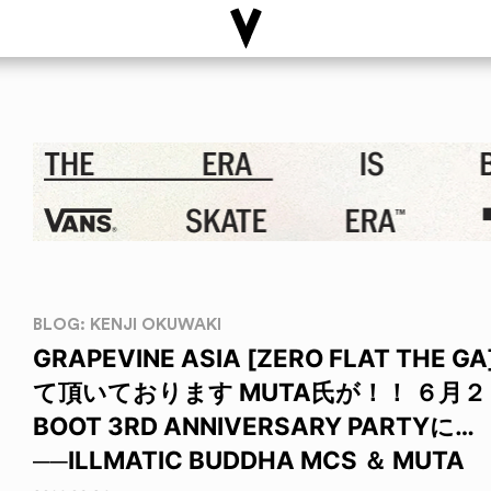
BLOG: KENJI OKUWAKI
GRAPEVINE ASIA [ZERO FLAT T
て頂いております MUTA氏が！！ ６月
BOOT 3RD ANNIVERSARY PARTYに…
──ILLMATIC BUDDHA MCS ＆ MUTA