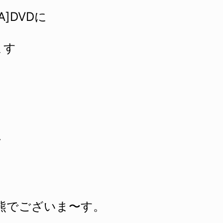
GA]DVDに
ます
て
 も来熊でございま〜す。