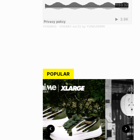
VHSMAG
·
VHSMIX vol.31 by YUNGJINNN
POPULAR