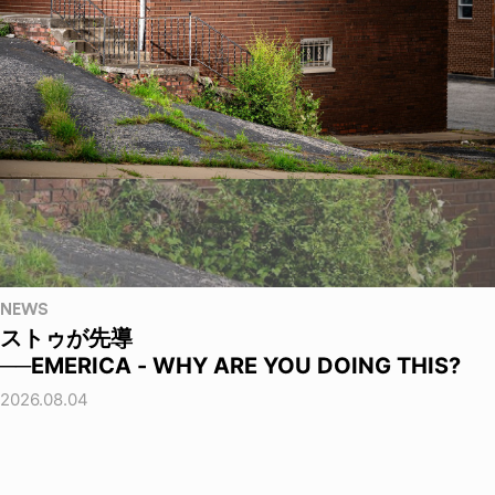
NEWS
ストゥが先導
──EMERICA - WHY ARE YOU DOING THIS?
2026.08.04