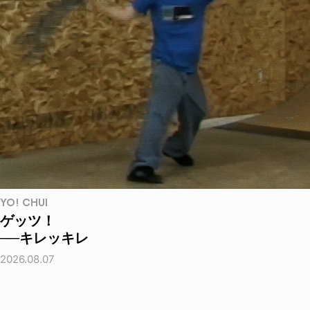
YO! CHUI
ゲッツ！
──キレッキレ
2026.08.07