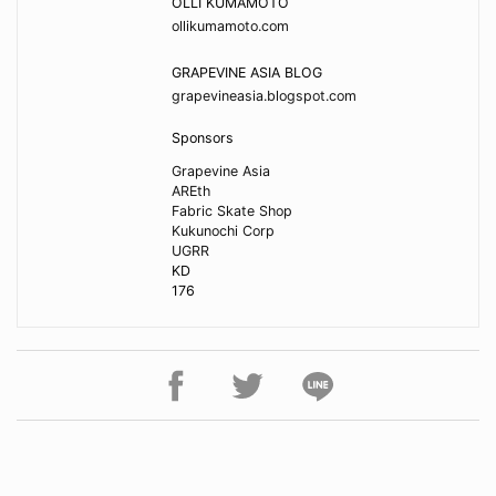
OLLI KUMAMOTO
ollikumamoto.com
GRAPEVINE ASIA BLOG
grapevineasia.blogspot.com
Sponsors
Grapevine Asia
AREth
Fabric Skate Shop
Kukunochi Corp
UGRR
KD
176