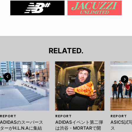
RELATED.
REPORT
REPORT
REPORT
ADIDASのスーパース
ADIDASイベント第二弾
ASICS
ターがH.L.N.Aに集結
は渋谷・MORTARで開
ス