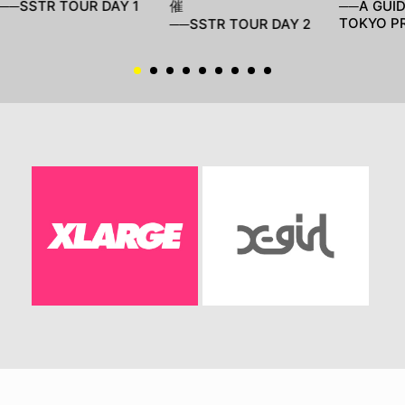
──SSTR TOUR DAY 1
催
──A GUI
TOKYO P
──SSTR TOUR DAY 2