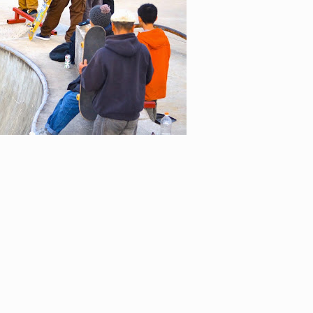
ID
VOICE
IZURU NAGAHARA / 永原依弦
TONY
2026.08.05
2026.08