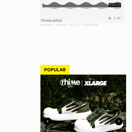
VHSMAG
·
VHSMIX vol.31 by YUNGJINNN
POPULAR