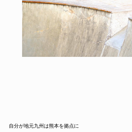
ICE OF FREEDOM
VOICE OF FREEDOM
IRA OZAWA / 尾澤 彰
TONY ALVA (ENGLISH)
2026.08.07
1.09.02
自分が地元九州は熊本を拠点に