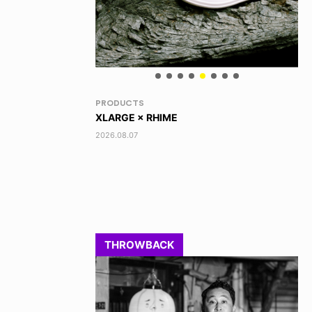
RANDOM
VO
DINOSAUR JR.
AK
2026.08.06
202
THROWBACK