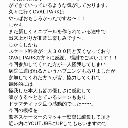
ができていっているような気がしております。
久々に行くOVAL PARKは
やっぱおもしろかったですね〜！！
しかも
また新しくミニプールを作られている途中で
出来上がりが非常に楽しみです〜。
しかもしかも
スケート料金が一人３００円と安くなっており
OVAL PARKの方々に感謝、感謝でございます！！
今回参加してくれた方が一人怪我してしまい
病院に運ばれるというハプニングもありましたが
参加してくれた方々が皆、協力してくれて
最終的には
怪我した本人も皆の優しさに感動して
涙がうる〜ときているシーンもあり
ドラマティック且つ感動的でした〜〜。
今回の模様を
熊本スケーターのマッキー監督に編集して頂き
近い内にYOUTUBEにUPしてもらいますので