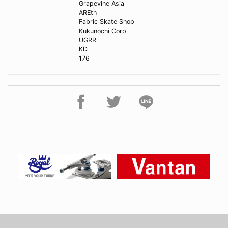
Grapevine Asia
AREth
Fabric Skate Shop
Kukunochi Corp
UGRR
KD
176