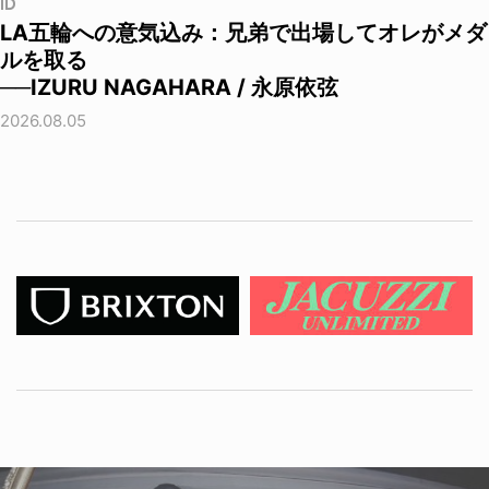
ID
LA五輪への意気込み：兄弟で出場してオレがメダ
ルを取る
──IZURU NAGAHARA / 永原依弦
2026.08.05