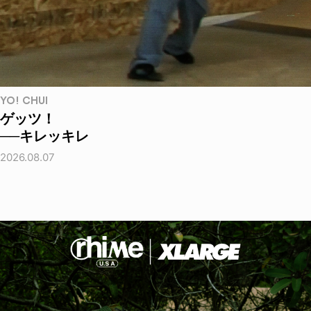
YO! CHUI
ゲッツ！
──キレッキレ
2026.08.07