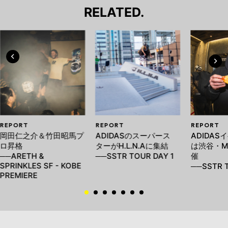
RELATED.
REPORT
REPORT
REPORT
岡田仁之介＆竹田昭馬プ
ADIDASのスーパース
ADIDA
ロ昇格
ターがH.L.N.Aに集結
は渋谷・M
──ARETH &
──SSTR TOUR DAY 1
催
SPRINKLES SF - KOBE
──SSTR T
PREMIERE