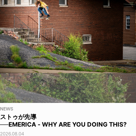
NEWS
ストゥが先導
──EMERICA - WHY ARE YOU DOING THIS?
2026.08.04