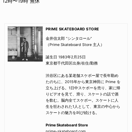
12時〜19時 無休
PRIME SKATEBOARD STORE
金井信太郎 ”シンタロール”
（Prime Skateboard Store 主人）
誕生日 1983年2月25日
東京都千代田区出身/在住/勤務
渋谷区にある某老舗スケボー屋で長年勤め
たのちに、2015年から東京神田に Prime を
立ち上げる。1日中スケボーを売り、家に帰
りビデオを見て、滑り、スケートの話で酒
を飲む。脳内全てスケボー。スケートに人
生を狂わされた1人として、東京の中心から
スケートの魅力を叫び続ける。
Prime Skateboard Store
prime-skateboard.com