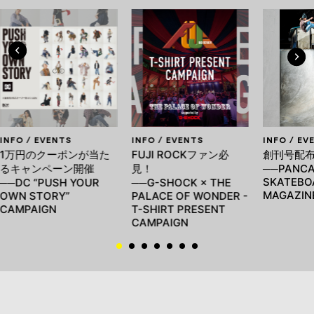
INFO / EVENTS
INFO / EVENTS
INFO / EV
1万円のクーポンが当た
FUJI ROCKファン必
創刊号配
るキャンペーン開催
見！
──PANCA
SKATEBO
──DC “PUSH YOUR
──G-SHOCK × THE
MAGAZINE
OWN STORY”
PALACE OF WONDER -
CAMPAIGN
T-SHIRT PRESENT
CAMPAIGN