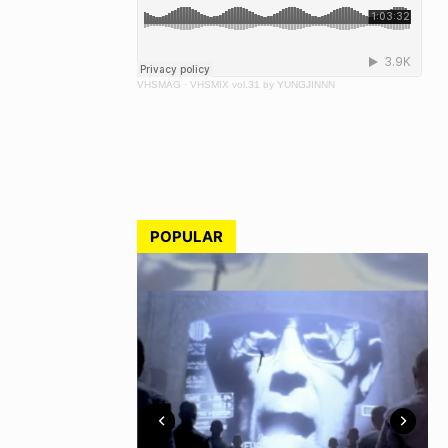
VHSMAG
·
VHSMIX vol.31 by YUNGJINNN
POPULAR