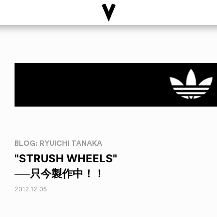
BLOG: RYUICHI TANAKA
"STRUSH WHEELS"
──只今製作中！！
2012.12.05