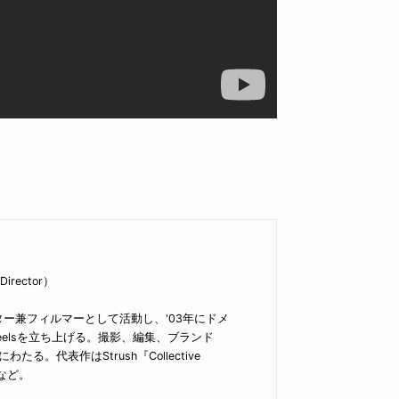
 Director）
ター兼フィルマーとして活動し、'03年にドメ
heelsを立ち上げる。撮影、編集、ブランド
。代表作はStrush『Collective
e』など。