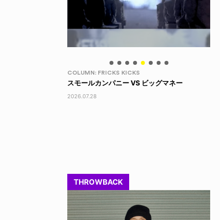
LIFE HACK
LI
 ビッグマネー
150 WALLET
LI
2026.07.28
202
THROWBACK